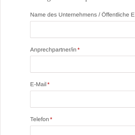
Pflichtfeld
Name des Unternehmens / Öffentliche E
Pflichtfeld
Anprechpartner/in
*
Pflichtfeld
E-Mail
*
Pflichtfeld
Telefon
*