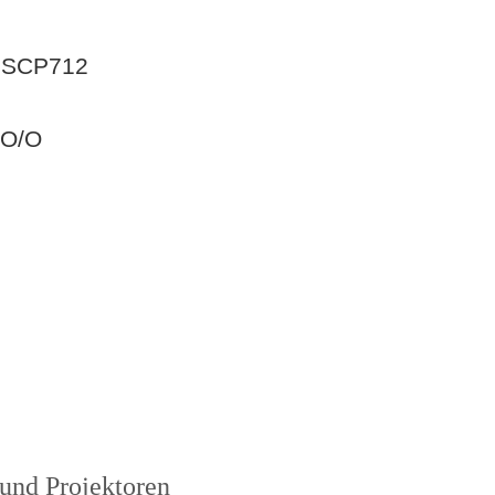
M SCP712
BO/O
und Projektoren