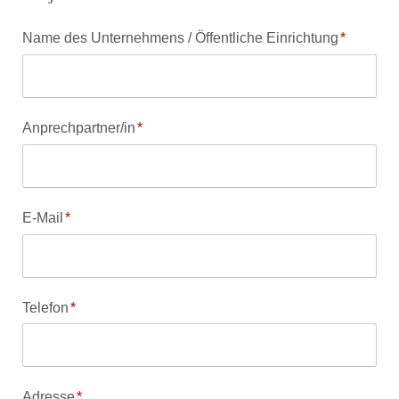
Pflichtfeld
Name des Unternehmens / Öffentliche Einrichtung
*
Pflichtfeld
Anprechpartner/in
*
Pflichtfeld
E-Mail
*
Pflichtfeld
Telefon
*
Pflichtfeld
Adresse
*