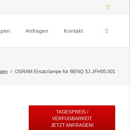
Navigation
überspringen
mpen
Anfragen
Kontakt
Suche
Datenschutz
pen
OSRAM Ersatzlampe für BENQ 5J.JFH05.001
Impressum
TAGESPREIS /
VERFÜGBARKEIT
JETZT ANFRAGEN!