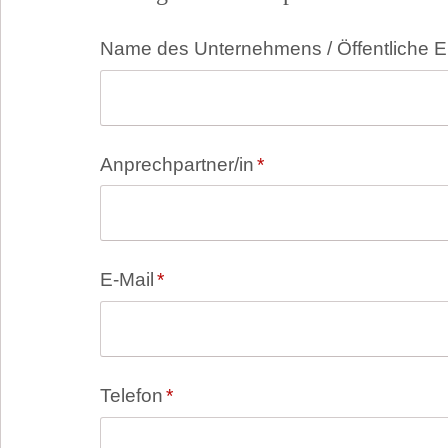
Pflichtfeld
Name des Unternehmens / Öffentliche E
Pflichtfeld
Anprechpartner/in
*
Pflichtfeld
E-Mail
*
Pflichtfeld
Telefon
*