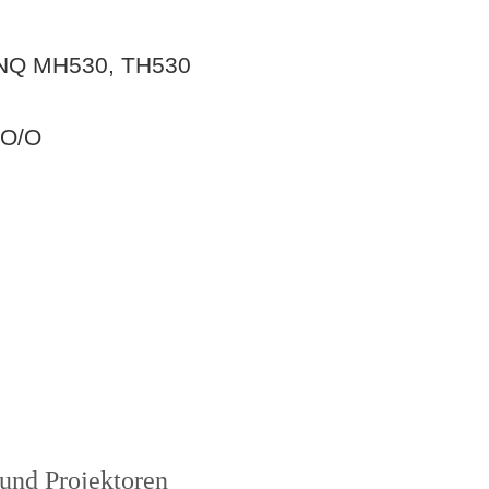
ENQ MH530, TH530
BO/O
und Projektoren