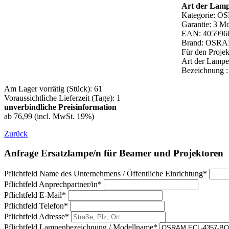
Art der Lam
Kategorie: O
Garantie: 3 M
EAN: 405996
Brand: OSRAM
Für den Proje
Art der Lam
Bezeichnung 
Am Lager vorrätig (Stück): 61
Voraussichtliche Lieferzeit (Tage): 1
unverbindliche Preisinformation
ab 76,99 (incl. MwSt. 19%)
Zurück
Anfrage Ersatzlampe/n für Beamer und Projektoren
Pflichtfeld
Name des Unternehmens / Öffentliche Einrichtung
*
Pflichtfeld
Anprechpartner/in
*
Pflichtfeld
E-Mail
*
Pflichtfeld
Telefon
*
Pflichtfeld
Adresse
*
Pflichtfeld
Lampenbezeichnung / Modellname
*