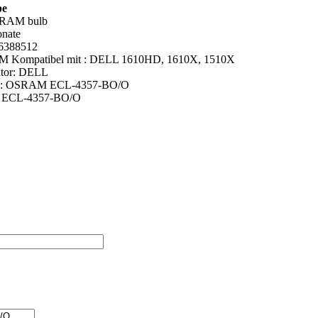
pe
SRAM bulb
onate
6388512
 Kompatibel mit : DELL 1610HD, 1610X, 1510X
ktor: DELL
pe: OSRAM ECL-4357-BO/O
: ECL-4357-BO/O