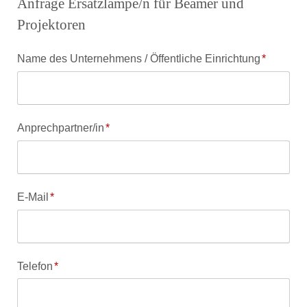
Anfrage Ersatzlampe/n für Beamer und
Projektoren
Pflichtfeld
Name des Unternehmens / Öffentliche Einrichtung
*
Pflichtfeld
Anprechpartner/in
*
Pflichtfeld
E-Mail
*
Pflichtfeld
Telefon
*