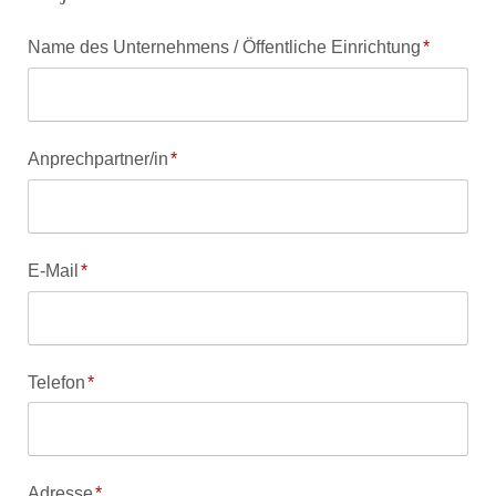
Pflichtfeld
Name des Unternehmens / Öffentliche Einrichtung
*
Pflichtfeld
Anprechpartner/in
*
Pflichtfeld
E-Mail
*
Pflichtfeld
Telefon
*
Pflichtfeld
Adresse
*