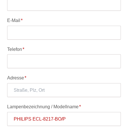
Pflichtfeld
E-Mail
*
Pflichtfeld
Telefon
*
Pflichtfeld
Adresse
*
Pflichtfeld
Lampenbezeichnung / Modellname
*