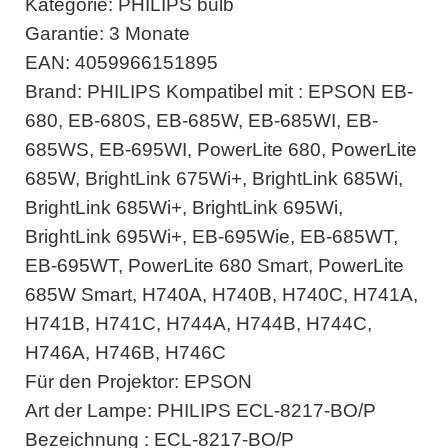
Kategorie: PHILIPS bulb
Garantie: 3 Monate
EAN: 4059966151895
Brand: PHILIPS Kompatibel mit : EPSON EB-
680, EB-680S, EB-685W, EB-685WI, EB-
685WS, EB-695WI, PowerLite 680, PowerLite
685W, BrightLink 675Wi+, BrightLink 685Wi,
BrightLink 685Wi+, BrightLink 695Wi,
BrightLink 695Wi+, EB-695Wie, EB-685WT,
EB-695WT, PowerLite 680 Smart, PowerLite
685W Smart, H740A, H740B, H740C, H741A,
H741B, H741C, H744A, H744B, H744C,
H746A, H746B, H746C
Für den Projektor: EPSON
Art der Lampe: PHILIPS ECL-8217-BO/P
Bezeichnung : ECL-8217-BO/P