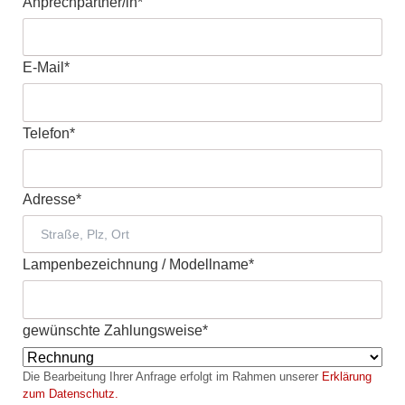
Pflichtfeld
Anprechpartner/in
*
Pflichtfeld
E-Mail
*
Pflichtfeld
Telefon
*
Pflichtfeld
Adresse
*
Pflichtfeld
Lampenbezeichnung / Modellname
*
Pflichtfeld
gewünschte Zahlungsweise
*
Die Bearbeitung Ihrer Anfrage erfolgt im Rahmen unserer
Erklärung
zum Datenschutz.