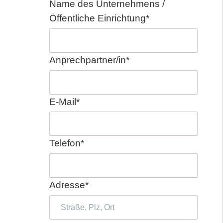
Pflichtfeld
Name des Unternehmens /
Öffentliche Einrichtung
*
Pflichtfeld
Anprechpartner/in
*
Pflichtfeld
E-Mail
*
Pflichtfeld
Telefon
*
Pflichtfeld
Adresse
*