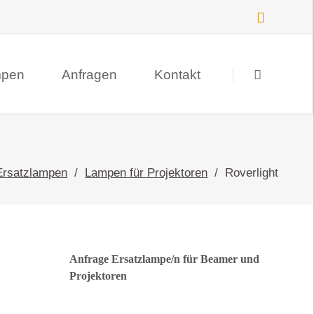
Navigation
überspringen
mpen
Anfragen
Kontakt
Suche
Datenschutz
Ersatzlampen
Lampen für Projektoren
Roverlight
Impressum
Anfrage Ersatzlampe/n für Beamer und
Projektoren