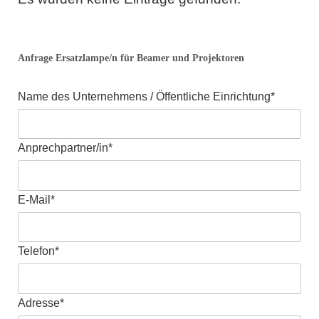
Anfrage Ersatzlampe/n für Beamer und Projektoren
Pflichtfeld
Name des Unternehmens / Öffentliche Einrichtung
*
Pflichtfeld
Anprechpartner/in
*
Pflichtfeld
E-Mail
*
Pflichtfeld
Telefon
*
Pflichtfeld
Adresse
*